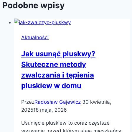
Podobne wpisy
Aktualności
Jak usunąć pluskwy?
Skuteczne metody
zwalczania i tępienia
pluskiew w domu
Przez
Radosław Gajewicz
30 kwietnia,
2025
18 maja, 2026
Usunięcie pluskiew to coraz częstsze
wyzwanie, przed którym stają mieszkańcy