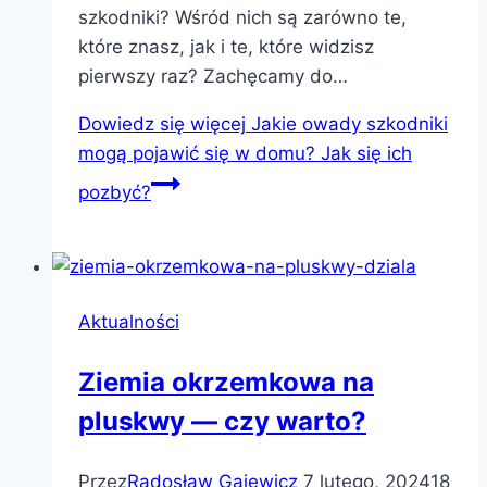
szkodniki? Wśród nich są zarówno te,
które znasz, jak i te, które widzisz
pierwszy raz? Zachęcamy do…
Dowiedz się więcej
Jakie owady szkodniki
mogą pojawić się w domu? Jak się ich
pozbyć?
Aktualności
Ziemia okrzemkowa na
pluskwy — czy warto?
Przez
Radosław Gajewicz
7 lutego, 2024
18