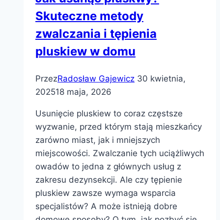
Skuteczne metody
zwalczania i tępienia
pluskiew w domu
Przez
Radosław Gajewicz
30 kwietnia,
2025
18 maja, 2026
Usunięcie pluskiew to coraz częstsze
wyzwanie, przed którym stają mieszkańcy
zarówno miast, jak i mniejszych
miejscowości. Zwalczanie tych uciążliwych
owadów to jedna z głównych usług z
zakresu dezynsekcji. Ale czy tępienie
pluskiew zawsze wymaga wsparcia
specjalistów? A może istnieją dobre
domowe sposoby? O tym, jak pozbyć się