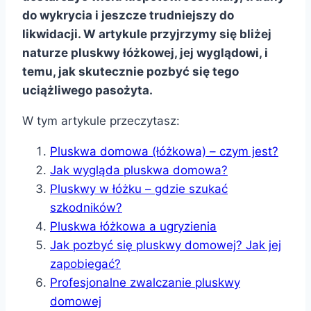
do wykrycia i jeszcze trudniejszy do
likwidacji. W artykule przyjrzymy się bliżej
naturze pluskwy łóżkowej, jej wyglądowi, i
temu, jak skutecznie pozbyć się tego
uciążliwego pasożyta.
W tym artykule przeczytasz:
Pluskwa domowa (łóżkowa) – czym jest?
Jak wygląda pluskwa domowa?
Pluskwy w łóżku – gdzie szukać
szkodników?
Pluskwa łóżkowa a ugryzienia
Jak pozbyć się pluskwy domowej? Jak jej
zapobiegać?
Profesjonalne zwalczanie pluskwy
domowej