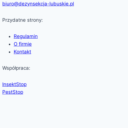
biuro@dezynsekcja-lubuskie.pl
Przydatne strony:
Regulamin
O firmie
Kontakt
Współpraca:
InsektStop
PestStop