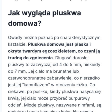
Jak wygląda pluskwa
domowa?
Owady można poznać po charakterystycznym
kształcie.
Pluskwa domowa jest płaska i
okryta twardym egzoszkieletem, co czyni ją
trudną do zgniecenia
. Długość dorosłej
pluskwy to zazwyczaj od 4 do 5 mm, niekiedy
do 7 mm. Jej ciało ma brunatne lub
czerwonobrunatne zabarwienie, co nierzadko
jest jej “kamuflażem” w otoczeniu łóżka. Co
ciekawe, po posiłku, kiedy pluskwa nasyca się
krwią, jej ciało może przybrać purpurowy
odcień. Młode pluskwy, nazywane nimfami, są
mniejsze i mają jaśniejszy kolor. Na głowie