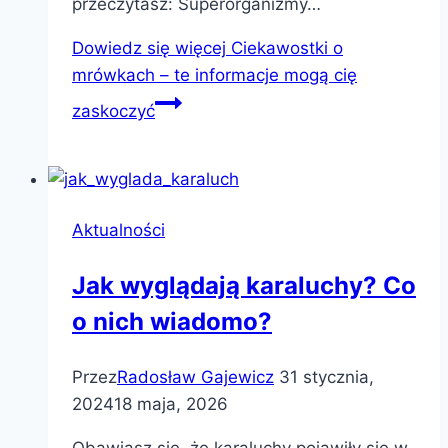
przeczytasz: Superorganizmy…
Dowiedz się więcej
Ciekawostki o
mrówkach – te informacje mogą cię
zaskoczyć
Aktualności
Jak wyglądają karaluchy? Co
o nich wiadomo?
Przez
Radosław Gajewicz
31 stycznia,
2024
18 maja, 2026
Obawiasz się, że karaluchy pojawiły się w